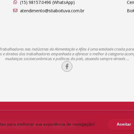
(15) 98157.0496 (WhatsApp)
Cen
atendimento@stiaboituva.com.br
Boi
Trabalhadores nas Indústrias de Alimentação e Afins é uma entidade criada par
es e direitos dos trabalhadores empenhada a oferecer o melhor à categoria ac
mudanças socioeconômicas e políticas do país, atuando sempre através ...
itas para melhorar sua experiência de navegação!
Aceitar
ção de Boituva Porto Feliz e Região. (STIA)