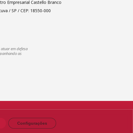
tro Empresarial Castello Branco
tuva / SP / CEP: 18550-000
a atuar em defesa
ompanhando as
Configurações