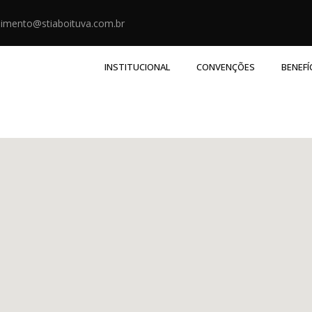
imento@stiaboituva.com.br
INSTITUCIONAL
CONVENÇÕES
BENEFÍ