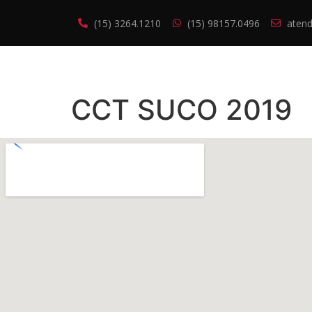
(15) 3264.1210
(15) 98157.0496
atend
CCT SUCO 2019